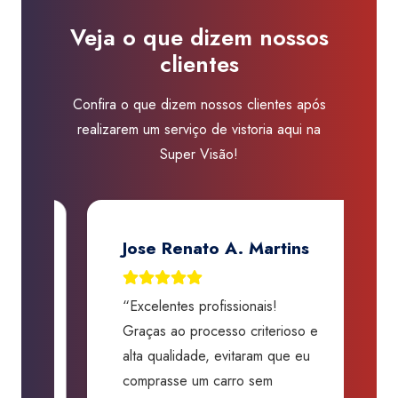
Visão
Veja o que dizem nossos
Taubaté
clientes
quantidade
Confira o que dizem nossos clientes após
realizarem um serviço de vistoria aqui na
Super Visão!
Jose Renato A. Martins
“Excelentes profissionais!
“
Graças ao processo criterioso e
t
m
alta qualidade, evitaram que eu
a
comprasse um carro sem
p