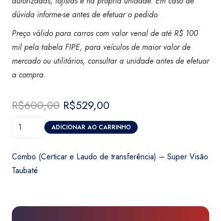
autorizadas, lojistas e na própria unidade. Em caso de
dúvida informe-se antes de efetuar o pedido.
Preço válido para carros com valor venal de até R$ 100
mil pela tabela FIPE, para veículos de maior valor de
mercado ou utilitários, consultar a unidade antes de efetuar
a compra
.
R$
600,00
O
R$
529,00
O
preço
preço
Combo
original
atual
ADICIONAR AO CARRINHO
(Certicar
era:
é:
e
R$600,00.
R$529,00.
Combo (Certicar e Laudo de transferência) – Super Visão
Laudo
Taubaté
de
transferência)
-
Super