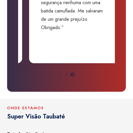
segurança nenhuma com uma
f
batida camuflada. Me salvaram
m
de um grande prejuízo.
D
Obrigado.”
B
P
a
ONDE ESTAMOS
Super Visão Taubaté