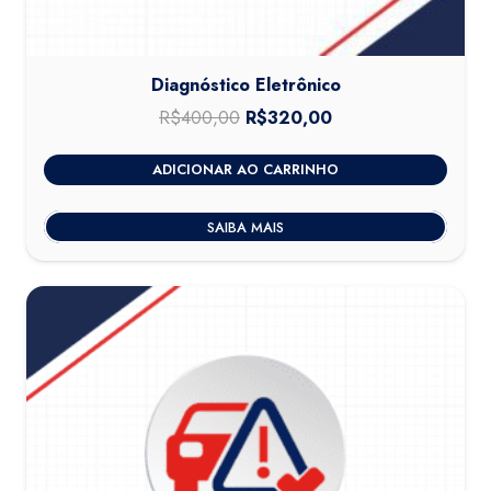
Diagnóstico Eletrônico
R$
400,00
O
R$
320,00
O
preço
preço
ADICIONAR AO CARRINHO
original
atual
era:
é:
SAIBA MAIS
R$400,00.
R$320,00.