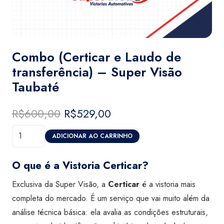
Combo (Certicar e Laudo de
transferência) – Super Visão
Taubaté
R$
600,00
O
R$
529,00
O
preço
preço
Combo
original
atual
ADICIONAR AO CARRINHO
(Certicar
era:
é:
e
R$600,00.
R$529,00.
O que é a Vistoria Certicar?
Laudo
Exclusiva da Super Visão, a
Certicar
é a vistoria mais
de
completa do mercado. É um serviço que vai muito além da
transferência)
análise técnica básica: ela avalia as condições estruturais,
-