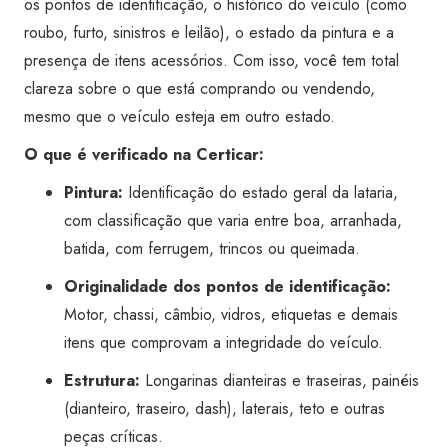
os pontos de identificação, o histórico do veículo (como
Super
roubo, furto, sinistros e leilão), o estado da pintura e a
Visão
presença de itens acessórios. Com isso, você tem total
Taubaté
clareza sobre o que está comprando ou vendendo,
quantidade
mesmo que o veículo esteja em outro estado.
O que é verificado na Certicar:
Pintura:
Identificação do estado geral da lataria,
com classificação que varia entre boa, arranhada,
batida, com ferrugem, trincos ou queimada.
Originalidade dos pontos de identificação:
Motor, chassi, câmbio, vidros, etiquetas e demais
itens que comprovam a integridade do veículo.
Estrutura:
Longarinas dianteiras e traseiras, painéis
(dianteiro, traseiro, dash), laterais, teto e outras
peças críticas.