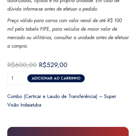
autorizadas, lojistas e na própria unidade. Em caso de
dúvida informe-se antes de efetuar o pedido.
Preço válido para carros com valor venal de até R$ 100
mil pela tabela FIPE, para veículos de maior valor de
mercado ou utilitários, consultar a unidade antes de efetuar
a compra
.
R$
600,00
O
R$
529,00
O
preço
preço
Combo
original
atual
ADICIONAR AO CARRINHO
(Certicar
era:
é:
e
R$600,00.
R$529,00.
Combo (Certicar e Laudo de Transferência) – Super
Laudo
Visão Indaiatuba
de
Transferência)
-
Super