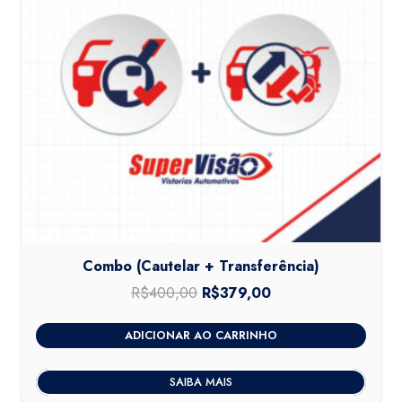
Combo (Cautelar + Transferência)
R$
400,00
O
R$
379,00
O
preço
preço
ADICIONAR AO CARRINHO
original
atual
era:
é:
SAIBA MAIS
R$400,00.
R$379,00.