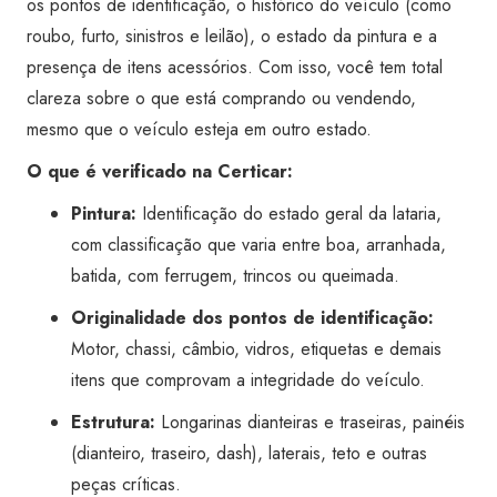
os pontos de identificação, o histórico do veículo (como
Super
roubo, furto, sinistros e leilão), o estado da pintura e a
Visão
presença de itens acessórios. Com isso, você tem total
Indaiatuba
clareza sobre o que está comprando ou vendendo,
quantidade
mesmo que o veículo esteja em outro estado.
O que é verificado na Certicar:
Pintura:
Identificação do estado geral da lataria,
com classificação que varia entre boa, arranhada,
batida, com ferrugem, trincos ou queimada.
Originalidade dos pontos de identificação:
Motor, chassi, câmbio, vidros, etiquetas e demais
itens que comprovam a integridade do veículo.
Estrutura:
Longarinas dianteiras e traseiras, painéis
(dianteiro, traseiro, dash), laterais, teto e outras
peças críticas.