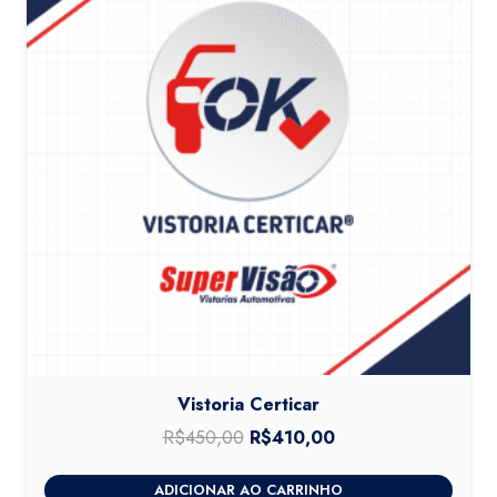
Vistoria Certicar
R$
450,00
O
R$
410,00
O
preço
preço
ADICIONAR AO CARRINHO