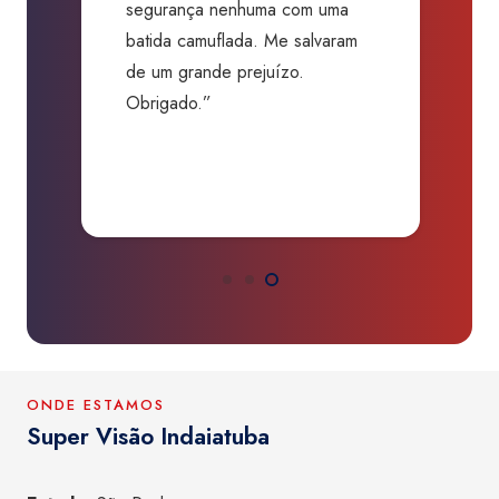
segurança nenhuma com uma
f
batida camuflada. Me salvaram
m
de um grande prejuízo.
D
Obrigado.”
B
P
a
ONDE ESTAMOS
Super Visão Indaiatuba