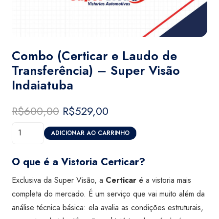
Combo (Certicar e Laudo de
Transferência) – Super Visão
Indaiatuba
R$
600,00
O
R$
529,00
O
preço
preço
Combo
original
atual
ADICIONAR AO CARRINHO
(Certicar
era:
é:
e
R$600,00.
R$529,00.
O que é a Vistoria Certicar?
Laudo
Exclusiva da Super Visão, a
Certicar
é a vistoria mais
de
completa do mercado. É um serviço que vai muito além da
Transferência)
análise técnica básica: ela avalia as condições estruturais,
-