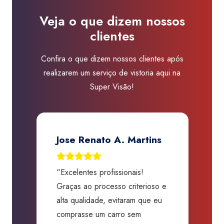
Visão
Veja o que dizem nossos
Indaiatuba
clientes
quantidade
Confira o que dizem nossos clientes após
realizarem um serviço de vistoria aqui na
Super Visão!
Jose Renato A. Martins
“Excelentes profissionais!
“
Graças ao processo criterioso e
t
m
alta qualidade, evitaram que eu
a
comprasse um carro sem
p