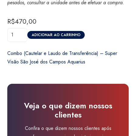
pesados, consultar a unidade antes de efetuar a compra.
R$
470,00
Combo
ADICIONAR AO CARRINHO
(Cautelar
e
Combo (Cautelar e Laudo de Transferência) – Super
Laudo
Visão São José dos Campos Aquarius
de
Transferência)
-
Super
Visão
Veja o que dizem nossos
São
clientes
José
dos
Confira o que dizem nossos clientes após
Campos