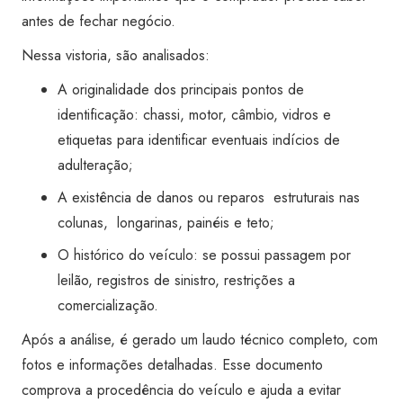
Super
antes de fechar negócio.
Visão
Nessa vistoria, são analisados:
São
José
A originalidade dos principais pontos de
dos
identificação: chassi, motor, câmbio, vidros e
Campos
etiquetas para identificar eventuais indícios de
Aquarius
adulteração;
quantidade
A existência de danos ou reparos estruturais nas
colunas, longarinas, painéis e teto;
O histórico do veículo: se possui passagem por
leilão, registros de sinistro, restrições a
comercialização.
Após a análise, é gerado um laudo técnico completo, com
fotos e informações detalhadas. Esse documento
comprova a procedência do veículo e ajuda a evitar