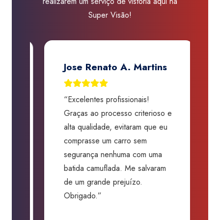
realizarem um serviço de vistoria aqui na
Aquarius
Super Visão!
quantidade
Jose Renato A. Martins
“Excelentes profissionais!
“
Graças ao processo criterioso e
t
m
alta qualidade, evitaram que eu
a
comprasse um carro sem
p
segurança nenhuma com uma
f
batida camuflada. Me salvaram
m
de um grande prejuízo.
D
Obrigado.”
B
P