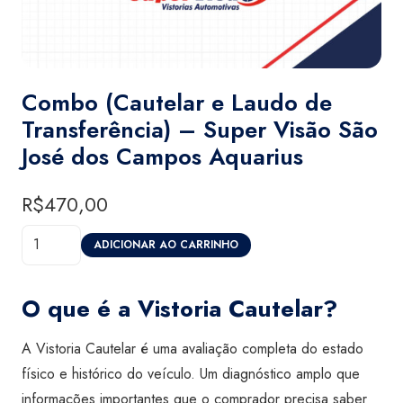
Combo (Cautelar e Laudo de
Transferência) – Super Visão São
José dos Campos Aquarius
R$
470,00
Combo
ADICIONAR AO CARRINHO
(Cautelar
e
O que é a Vistoria Cautelar?
Laudo
de
A Vistoria Cautelar é uma avaliação completa do estado
Transferência)
físico e histórico do veículo. Um diagnóstico amplo que
-
informações importantes que o comprador precisa saber