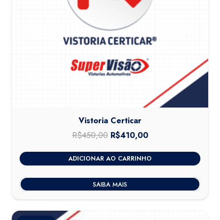
Vistoria Certicar
R$
450,00
O
R$
410,00
O
preço
preço
ADICIONAR AO CARRINHO
original
atual
era:
é:
SAIBA MAIS
R$450,00.
R$410,00.