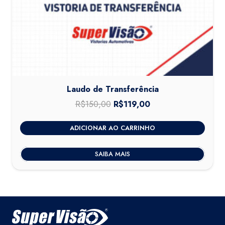
Laudo de Transferência
R$
150,00
O
R$
119,00
O
preço
preço
ADICIONAR AO CARRINHO
original
atual
era:
é:
SAIBA MAIS
R$150,00.
R$119,00.