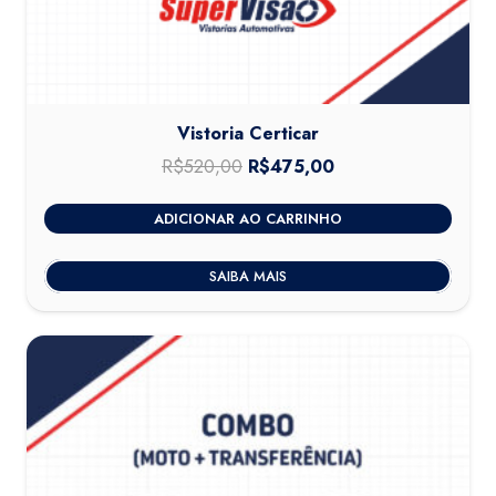
Vistoria Certicar
R$
520,00
O
R$
475,00
O
preço
preço
ADICIONAR AO CARRINHO
original
atual
era:
é:
SAIBA MAIS
R$520,00.
R$475,00.