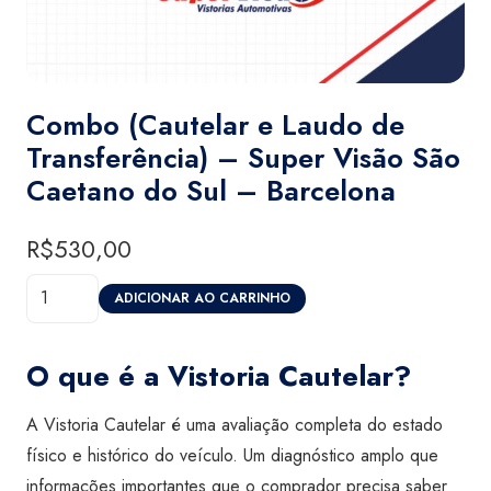
Combo (Cautelar e Laudo de
Transferência) – Super Visão São
Caetano do Sul – Barcelona
R$
530,00
Combo
ADICIONAR AO CARRINHO
(Cautelar
e
O que é a Vistoria Cautelar?
Laudo
de
A Vistoria Cautelar é uma avaliação completa do estado
Transferência)
físico e histórico do veículo. Um diagnóstico amplo que
-
informações importantes que o comprador precisa saber