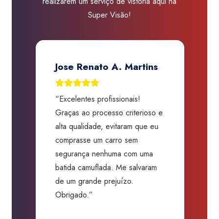
realizarem um serviço de vistoria aqui na
-
Super Visão!
Barcelona
quantidade
Jose Renato A. Martins
“Excelentes profissionais!
“
Graças ao processo criterioso e
t
m
alta qualidade, evitaram que eu
a
comprasse um carro sem
p
segurança nenhuma com uma
f
batida camuflada. Me salvaram
m
de um grande prejuízo.
D
Obrigado.”
B
P