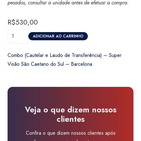
pesados, consultar a unidade antes de efetuar a compra.
R$
530,00
Combo
ADICIONAR AO CARRINHO
(Cautelar
e
Combo (Cautelar e Laudo de Transferência) – Super
Laudo
Visão São Caetano do Sul – Barcelona
de
Transferência)
-
Super
Visão
Veja o que dizem nossos
São
clientes
Caetano
do
Confira o que dizem nossos clientes após
Sul