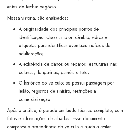
Super
antes de fechar negócio.
Visão
Nessa vistoria, são analisados:
São
Caetano
A originalidade dos principais pontos de
do
identificação: chassi, motor, câmbio, vidros e
Sul
etiquetas para identificar eventuais indícios de
-
adulteração;
Barcelona
A existência de danos ou reparos estruturais nas
quantidade
colunas, longarinas, painéis e teto;
O histórico do veículo: se possui passagem por
leilão, registros de sinistro, restrições a
comercialização.
Após a análise, é gerado um laudo técnico completo, com
fotos e informações detalhadas. Esse documento
comprova a procedência do veículo e ajuda a evitar