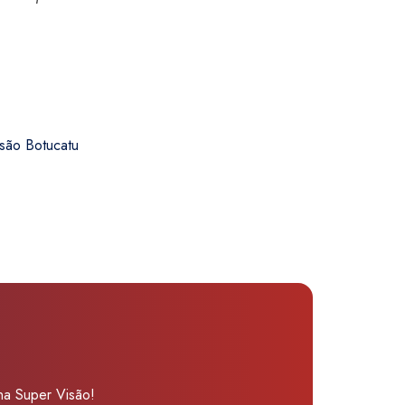
são Botucatu
 na Super Visão!