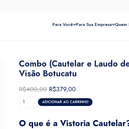
Para Você
Para Sua Empresa
Quem 
Combo (Cautelar e Laudo de
Visão Botucatu
R$
400,00
O
R$
379,00
O
preço
preço
Combo
original
atual
ADICIONAR AO CARRINHO
(Cautelar
era:
é:
e
R$400,00.
R$379,00.
O que é a Vistoria Cautelar
Laudo