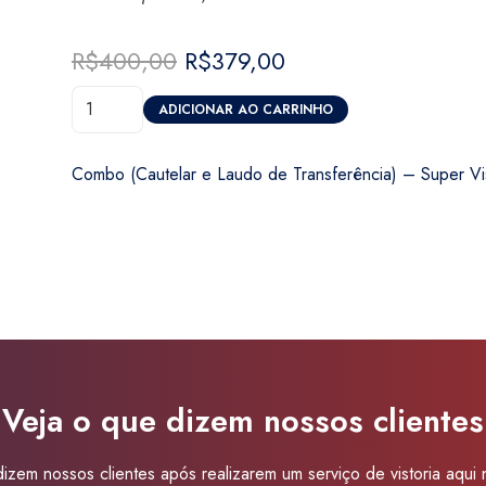
R$
400,00
O
R$
379,00
O
preço
preço
Combo
original
atual
ADICIONAR AO CARRINHO
(Cautelar
era:
é:
e
R$400,00.
R$379,00.
Combo (Cautelar e Laudo de Transferência) – Super Vi
Laudo
de
Transferência)
-
Super
Visão
Botucatu
quantidade
Veja o que dizem nossos clientes
izem nossos clientes após realizarem um serviço de vistoria aqui