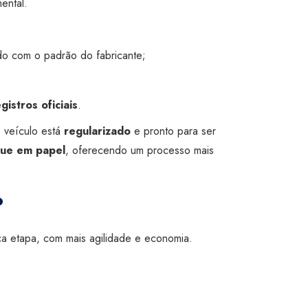
ental.
do com o padrão do fabricante;
istros oficiais
.
o veículo está
regularizado
e pronto para ser
lque em papel
, oferecendo um processo mais
?
ca etapa, com mais agilidade e economia.