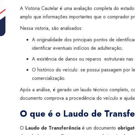
de
A Vistoria Cautelar é uma avaliação completa do estado 
Transferência)
amplo que informações importantes que o comprador pr
-
Super
Nessa vistoria, são analisados:
Visão
A originalidade dos principais pontos de identifica
Botucatu
identificar eventuais indícios de adulteração;
quantidade
A existência de danos ou reparos estruturais nas 
O histórico do veículo: se possui passagem por leil
comercialização.
Após a análise, é gerado um laudo técnico completo, c
documento comprova a procedência do veículo e ajuda a 
O que é o Laudo de Transfe
O
Laudo de Transferência
é um documento
obrigat