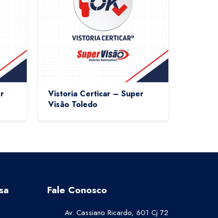
r
Vistoria Certicar – Super
Visão Toledo
sa
Fale Conosco
Av. Cassiano Ricardo, 601 Cj 72