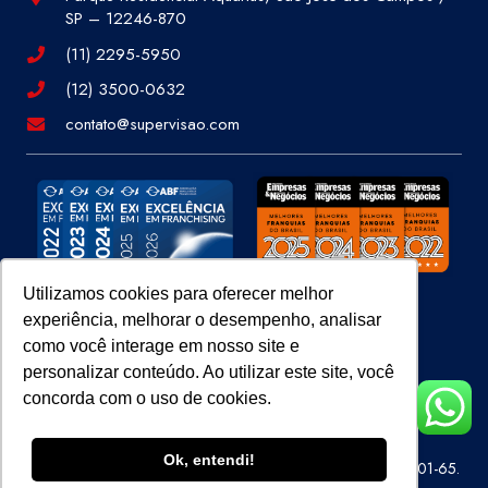
SP – 12246-870
(11) 2295-5950
(12) 3500-0632
contato@supervisao.com
Utilizamos cookies para oferecer melhor
experiência, melhorar o desempenho, analisar
Site 100% Seguro
como você interage em nosso site e
personalizar conteúdo. Ao utilizar este site, você
concorda com o uso de cookies.
Ok, entendi!
Super Visão Perícias e Vistorias Ltda – CNPJ 07.686.414/0001-65.
Todos os direitos reservados.