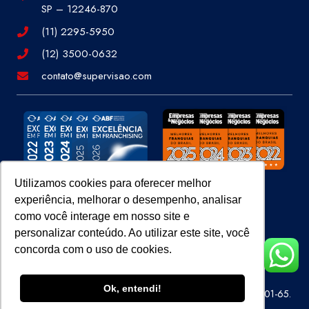
SP – 12246-870
(11) 2295-5950
(12) 3500-0632
contato@supervisao.com
Utilizamos cookies para oferecer melhor
experiência, melhorar o desempenho, analisar
Site 100% Seguro
como você interage em nosso site e
personalizar conteúdo. Ao utilizar este site, você
concorda com o uso de cookies.
Ok, entendi!
Super Visão Perícias e Vistorias Ltda – CNPJ 07.686.414/0001-65.
Todos os direitos reservados.