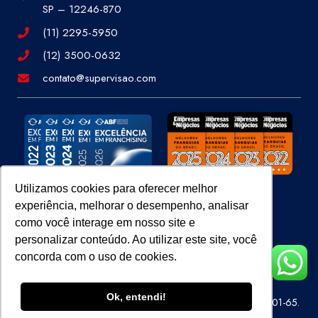
SP – 12246-870
(11) 2295-5950
(12) 3500-0632
contato@supervisao.com
Utilizamos cookies para oferecer melhor
experiência, melhorar o desempenho, analisar
Site 100% Seguro
como você interage em nosso site e
personalizar conteúdo. Ao utilizar este site, você
concorda com o uso de cookies.
Ok, entendi!
Super Visão Perícias e Vistorias Ltda – CNPJ 07.686.414/0001-65.
Todos os direitos reservados.