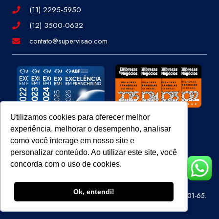
(11) 2295-5950
(12) 3500-0632
contato@supervisao.com
Utilizamos cookies para oferecer melhor
experiência, melhorar o desempenho, analisar
Site 100% Seguro
como você interage em nosso site e
personalizar conteúdo. Ao utilizar este site, você
concorda com o uso de cookies.
Ok, entendi!
Super Visão Perícias e Vistorias Ltda – CNPJ 07.686.414/0001-65.
Todos os direitos reservados.