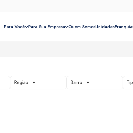
Para Você
Para Sua Empresa
Quem Somos
Unidades
Franquia
Região
Bairro
Ti