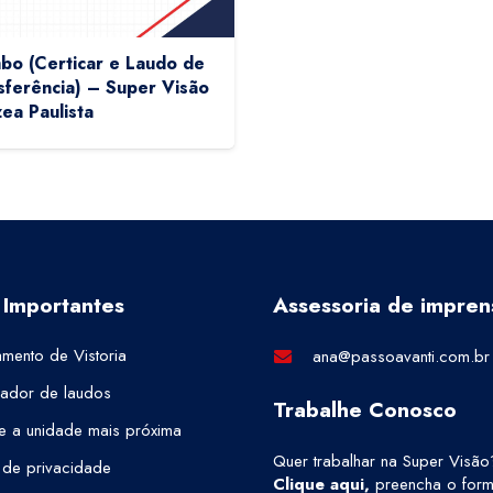
o (Certicar e Laudo de
sferência) – Super Visão
ea Paulista
 Importantes
Assessoria de impren
mento de Vistoria
ana@passoavanti.com.br
cador de laudos
Trabalhe Conosco
e a unidade mais próxima
Quer trabalhar na Super Visão
a de privacidade
Clique aqui
,
preencha o formu