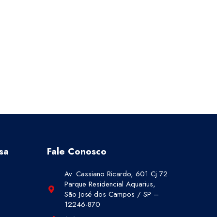
sa
Fale Conosco
Av. Cassiano Ricardo, 601 Cj 72
Parque Residencial Aquarius,
São José dos Campos / SP –
12246-870