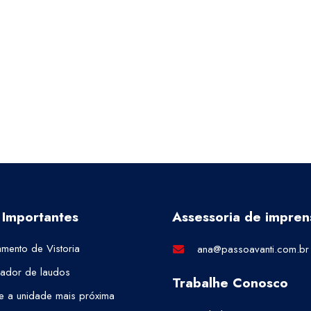
 Importantes
Assessoria de impren
mento de Vistoria
ana@passoavanti.com.br
cador de laudos
Trabalhe Conosco
e a unidade mais próxima