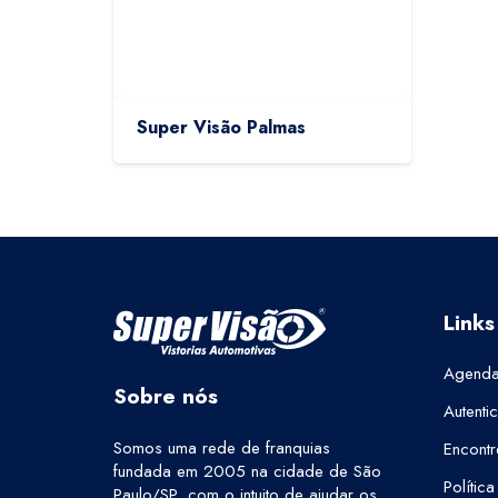
Super Visão Palmas
Links
Agenda
Sobre nós
Autenti
Somos uma rede de franquias
Encontr
fundada em 2005 na cidade de São
Polític
Paulo/SP, com o intuito de ajudar os