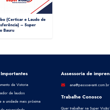
o (Certicar e Laudo de
sferência) – Super
o Bauru
 Importantes
Assessoria de impren
mento de Vistoria
ana@passoavanti.com.br
cador de laudos
Trabalhe Conosco
e a unidade mais próxima
Quer trabalhar na Super Visão
a de privacidade