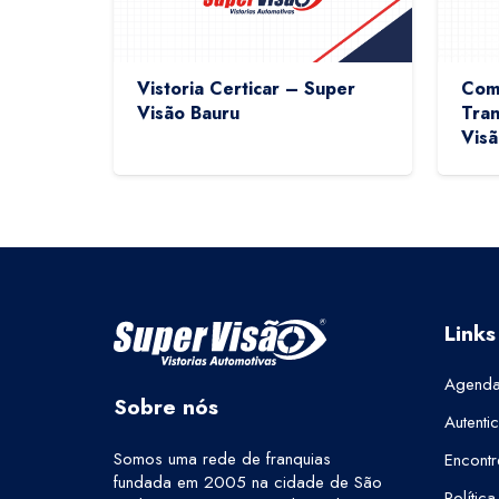
Vistoria Certicar – Super
Comb
Visão Bauru
Tran
Visã
Links
Agenda
Sobre nós
Autenti
Somos uma rede de franquias
Encontr
fundada em 2005 na cidade de São
Polític