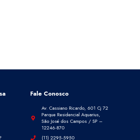
sa
Fale Conosco
Av. Cassiano Ricardo, 601 Cj 72
Parque Residencial Aquarius,
São José dos Campos / SP –
12246-870
?
(11) 2295-5950