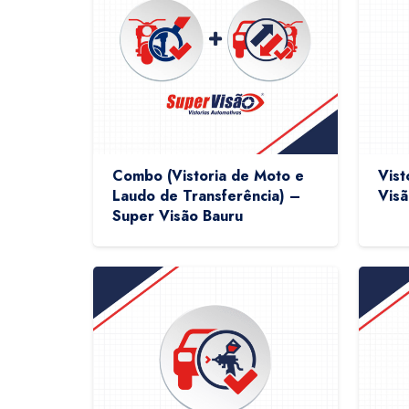
Combo (Vistoria de Moto e
Vist
Laudo de Transferência) –
Visã
Super Visão Bauru