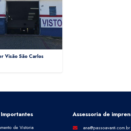
r Visão São Carlos
 Importantes
Assessoria de impren
mento de Vistoria
ana@passoavanti.com.br