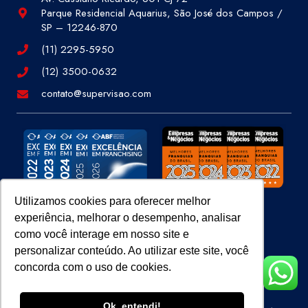
Parque Residencial Aquarius, São José dos Campos /
SP – 12246-870
(11) 2295-5950
(12) 3500-0632
contato@supervisao.com
Utilizamos cookies para oferecer melhor
experiência, melhorar o desempenho, analisar
Site 100% Seguro
como você interage em nosso site e
personalizar conteúdo. Ao utilizar este site, você
concorda com o uso de cookies.
Ok, entendi!