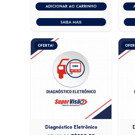
preço
preço
ADICIONAR AO CARRINHO
original
atual
era:
é:
SAIBA MAIS
R$400,00.
R$320,00.
OFERTA!
OFER
Diagnóstico Eletrônico