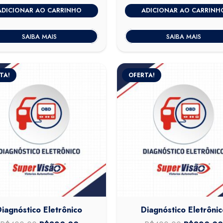
preço
preço
preço
ADICIONAR AO CARRINHO
ADICIONAR AO CARRINH
original
atual
original
era:
é:
era:
SAIBA MAIS
SAIBA MAIS
R$400,00.
R$320,00.
R$400,00
TA!
OFERTA!
Diagnóstico Eletrônico
Diagnóstico Eletrônic