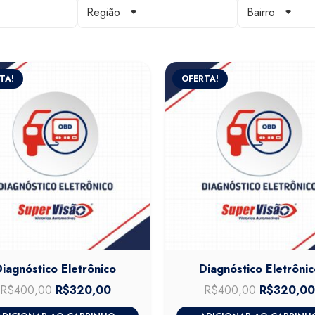
Região
Bairro
TA!
OFERTA!
Diagnóstico Eletrônico
Diagnóstico Eletrônic
R$
400,00
O
R$
320,00
O
R$
400,00
O
R$
320,0
preço
preço
preço