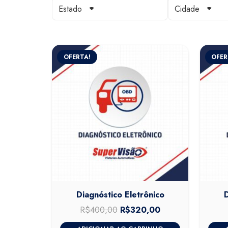
Estado
Cidade
OFERTA!
OFER
Diagnóstico Eletrônico
R$
400,00
O
R$
320,00
O
preço
preço