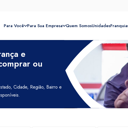
Para Você
Para Sua Empresa
Quem Somos
Unidades
Franquia
rança e
 comprar ou
Estado, Cidade, Região, Bairro e
isponíveis.