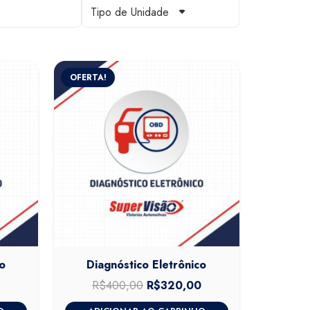
Tipo de Unidade
OFERTA!
o
Diagnóstico Eletrônico
0
O
R$
400,00
O
R$
320,00
O
preço
preço
preço