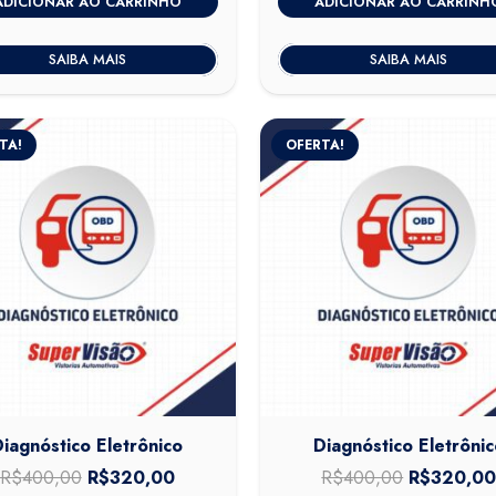
ADICIONAR AO CARRINHO
ADICIONAR AO CARRINH
original
atual
original
era:
é:
era:
SAIBA MAIS
SAIBA MAIS
R$400,00.
R$320,00.
R$400,00
TA!
OFERTA!
Diagnóstico Eletrônico
Diagnóstico Eletrônic
R$
400,00
O
R$
320,00
O
R$
400,00
O
R$
320,0