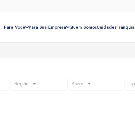
Para Você
Para Sua Empresa
Quem Somos
Unidades
Franquia
Região
Bairro
Ti