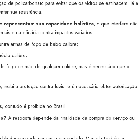
ão de policarbonato para evitar que os vidros se estilhacem. Já a
ntar sua resistência.
e representam sua capacidade balística
, o que interfere não
iais e na eficácia contra impactos variados.
ontra armas de fogo de baixo calibre;
édio calibre;
 de fogo de mão de qualquer calibre, mas é necessário que o
 inclui a proteção contra fuzis, e é necessário obter autorização
s, contudo é proibida no Brasil.
do?
A resposta depende da finalidade da compra do serviço ou
, a blindagem pode ser uma necessidade. Mas ela também é