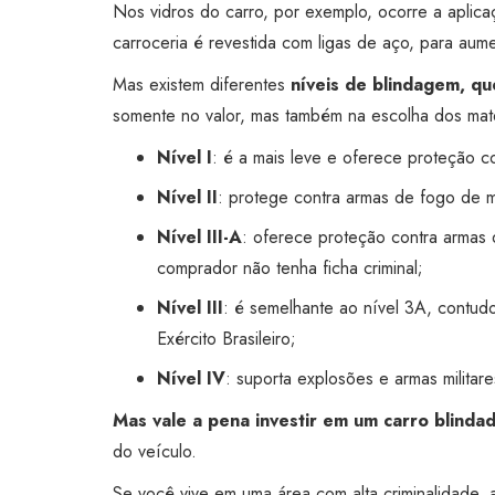
Nos vidros do carro, por exemplo, ocorre a aplicaç
carroceria é revestida com ligas de aço, para aume
Mas existem diferentes
níveis de blindagem, qu
somente no valor, mas também na escolha dos mater
Nível I
: é a mais leve e oferece proteção c
Nível II
: protege contra armas de fogo de m
Nível III-A
: oferece proteção contra armas
comprador não tenha ficha criminal;
Nível III
: é semelhante ao nível 3A, contudo,
Exército Brasileiro;
Nível IV
: suporta explosões e armas militare
Mas vale a pena investir em um carro blinda
do veículo.
Se você vive em uma área com alta criminalidade