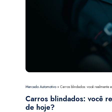
Mercado Automotivo
»
Carros blindados: você realmente es
Carros blindados: você re
de hoje?